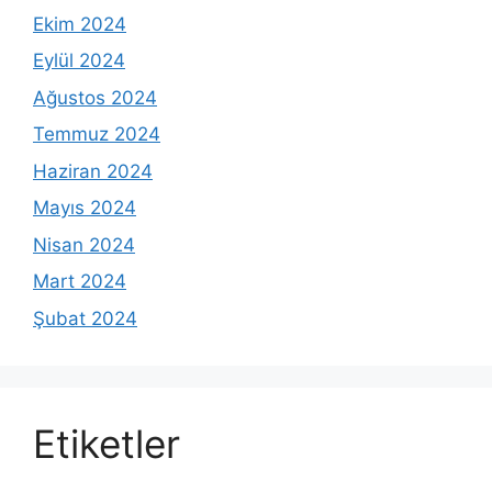
Ekim 2024
Eylül 2024
Ağustos 2024
Temmuz 2024
Haziran 2024
Mayıs 2024
Nisan 2024
Mart 2024
Şubat 2024
Etiketler