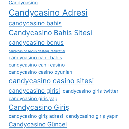
Candycasino
Candycasino Adresi
candycasino bahis
Candycasino Bahis Sitesi
candycasino bonus
candycasino bonus desteği faaliyetler
candycasino canlı bahis
candycasino canlı casino
candycasino casino oyunları
candycasino casino sitesi
candycasino girisi
candycasino giris twitter
candycasino giris yap
Candycasino Giriş
candycasino giriş adresi
candycasino giriş yapın
Candycasino Güncel