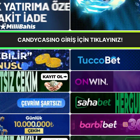
CANDYCASINO GİRİŞ İÇİN TIKLAYINIZ!