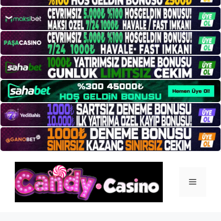
İçeriğe
atla
Menü