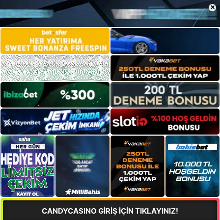
×
CANDYCASINO GİRİŞ İÇİN TIKLAYINIZ!