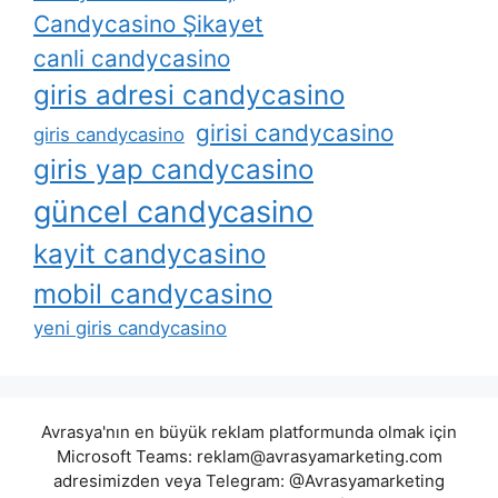
Candycasino Şikayet
canli candycasino
giris adresi candycasino
girisi candycasino
giris candycasino
giris yap candycasino
güncel candycasino
kayit candycasino
mobil candycasino
yeni giris candycasino
Avrasya'nın en büyük reklam platformunda olmak için
Microsoft Teams:
reklam@avrasyamarketing.com
adresimizden veya Telegram: @Avrasyamarketing