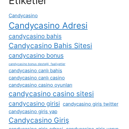
Etiketler
Candycasino
Candycasino Adresi
candycasino bahis
Candycasino Bahis Sitesi
candycasino bonus
candycasino bonus desteği faaliyetler
candycasino canlı bahis
candycasino canlı casino
candycasino casino oyunları
candycasino casino sitesi
candycasino girisi
candycasino giris twitter
candycasino giris yap
Candycasino Giriş
candycasino giriş adresi
candycasino giriş yapın