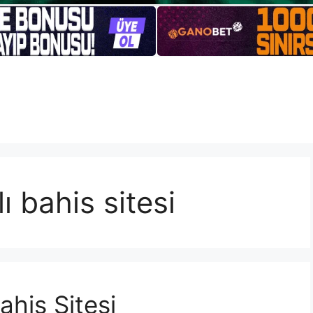
 bahis sitesi
his Sitesi