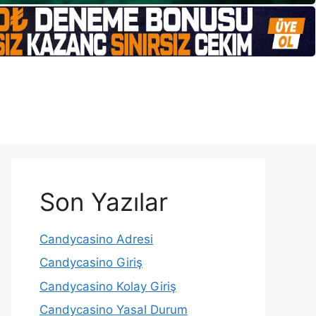
Son Yazılar
Candycasino Adresi
Candycasino Giriş
Candycasino Kolay Giriş
Candycasino Yasal Durum