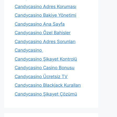
Candycasino Adres Koruması
Candycasino Bakiye Yönetimi
Candycasino Ana Sayfa
Candycasino Özel Bahisler
Candycasino Adres Sorunları
Candycasino
Candycasino Şikayet Kontrolü
Candycasino Casino Bonusu
Candycasino Ücretsiz TV
Candycasino Blackjack Kuralları
Candycasino Şikayet Çözümü