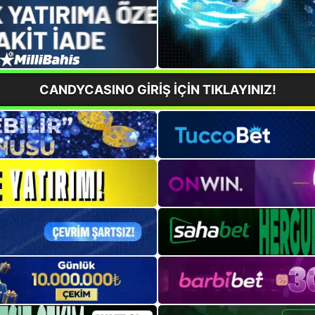
CANDYCASINO GİRİŞ İÇİN TIKLAYINIZ!