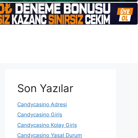
Son Yazılar
Candycasino Adresi
Candycasino Giriş
Candycasino Kolay Giriş
Candycasino Yasal Durum