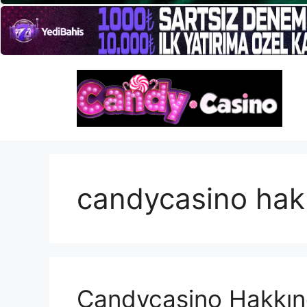
İçeriğe
atla
candycasino hak
Candycasino Hakkı