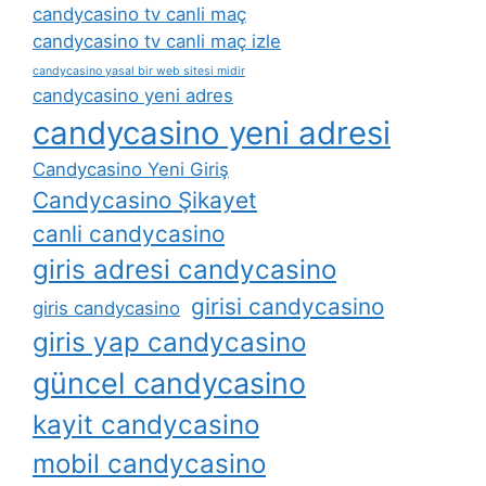
candycasino tv canli maç
candycasino tv canli maç izle
candycasino yasal bir web sitesi midir
candycasino yeni adres
candycasino yeni adresi
Candycasino Yeni Giriş
Candycasino Şikayet
canli candycasino
giris adresi candycasino
girisi candycasino
giris candycasino
giris yap candycasino
güncel candycasino
kayit candycasino
mobil candycasino