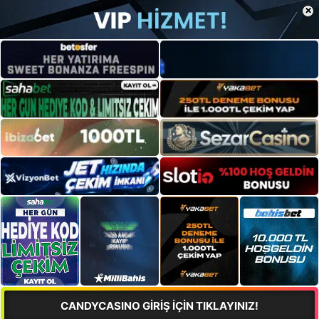
×
CANDYCASINO GİRİŞ İÇİN TIKLAYINIZ!