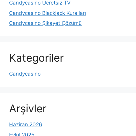
Candycasino Ücretsiz TV
Candycasino Blackjack Kuralları
Candycasino Şikayet Çözümü
Kategoriler
Candycasino
Arşivler
Haziran 2026
Eylül 2025