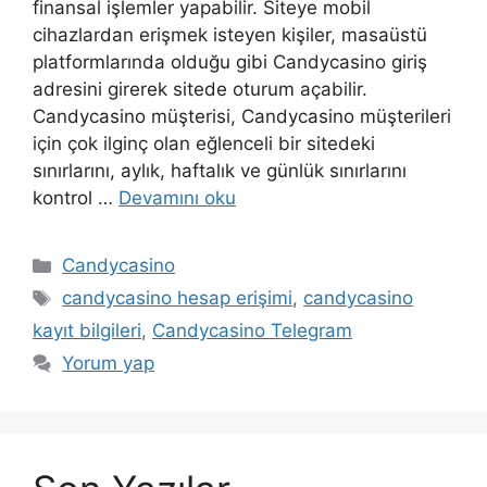
finansal işlemler yapabilir. Siteye mobil
cihazlardan erişmek isteyen kişiler, masaüstü
platformlarında olduğu gibi Candycasino giriş
adresini girerek sitede oturum açabilir.
Candycasino müşterisi, Candycasino müşterileri
için çok ilginç olan eğlenceli bir sitedeki
sınırlarını, aylık, haftalık ve günlük sınırlarını
kontrol …
Devamını oku
Kategoriler
Candycasino
Etiketler
candycasino hesap erişimi
,
candycasino
kayıt bilgileri
,
Candycasino Telegram
Yorum yap