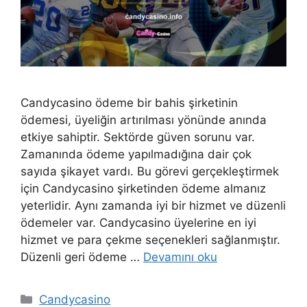
Candycasino ödeme bir bahis şirketinin
ödemesi, üyeliğin artırılması yönünde anında
etkiye sahiptir. Sektörde güven sorunu var.
Zamanında ödeme yapılmadığına dair çok
sayıda şikayet vardı. Bu görevi gerçekleştirmek
için Candycasino şirketinden ödeme almanız
yeterlidir. Aynı zamanda iyi bir hizmet ve düzenli
ödemeler var. Candycasino üyelerine en iyi
hizmet ve para çekme seçenekleri sağlanmıştır.
Düzenli geri ödeme …
Devamını oku
Kategoriler
Candycasino