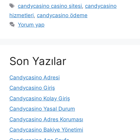
Etiketler
candycasino casino sitesi
,
candycasino
hizmetleri
,
candycasino ödeme
Yorum yap
Son Yazılar
Candycasino Adresi
Candycasino Giriş
Candycasino Kolay Giriş
Candycasino Yasal Durum
Candycasino Adres Koruması
Candycasino Bakiye Yönetimi