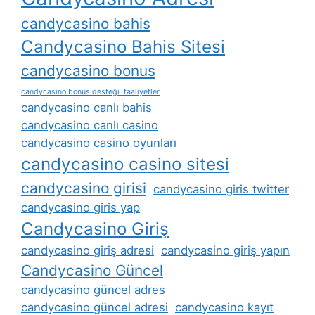
candycasino bahis
Candycasino Bahis Sitesi
candycasino bonus
candycasino bonus desteği faaliyetler
candycasino canlı bahis
candycasino canlı casino
candycasino casino oyunları
candycasino casino sitesi
candycasino girisi
candycasino giris twitter
candycasino giris yap
Candycasino Giriş
candycasino giriş adresi
candycasino giriş yapın
Candycasino Güncel
candycasino güncel adres
candycasino güncel adresi
candycasino kayıt