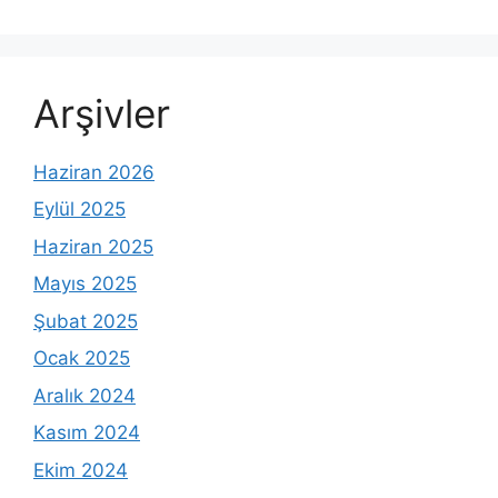
Arşivler
Haziran 2026
Eylül 2025
Haziran 2025
Mayıs 2025
Şubat 2025
Ocak 2025
Aralık 2024
Kasım 2024
Ekim 2024