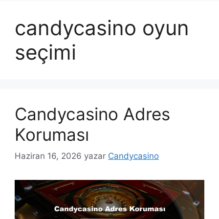
candycasino oyun
seçimi
Candycasino Adres
Koruması
Haziran 16, 2026
yazar
Candycasino