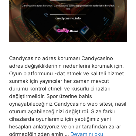
Candycasino adres koruması Candycasino
adres değişikliklerinin nedenlerini korumak için.
Oyun platformunu -dat etmek ve kaliteli hizmet
sunmak için yayıncılar her zaman mevcut
durumu kontrol etmeli ve kusurlu cihazları
değiştirmelidir. Spor üzerine bahis
oynayabileceğiniz Candycasino web sitesi, nasıl
oturum açabileceğinizi değiştirdi. Size farklı
cihazlarda oyunlarımız için yaptığımız yeni
hesapları anlatıyoruz ve onlar tarafından zarar
görmediğinizden emin …
Devamını oku