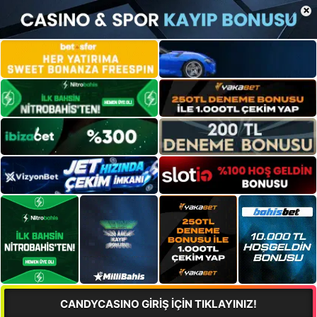
×
CANDYCASINO GİRİŞ İÇİN TIKLAYINIZ!