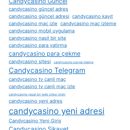
Candycasino Güncel
candycasino güncel adres
candycasino güncel adresi
candycasino kayıt
candycasino maç izle
candycasino maç izleme
candycasino mobil uygulama
candycasino nasil bir site
candycasino para yatirma
candycasino para çekme
candycasino sitesi
candycasino sosyal medya
Candycasino Telegram
candycasino tv canli maç
candycasino tv canli maç izle
candycasino yasal bir web sitesi midir
candycasino yeni adres
candycasino yeni adresi
Candycasino Yeni Giriş
Candycasino Şikayet