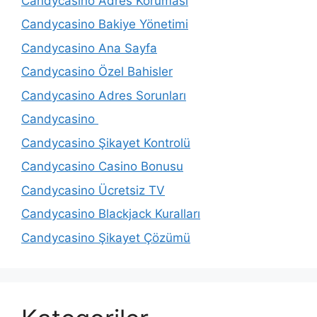
Candycasino Adres Koruması
Candycasino Bakiye Yönetimi
Candycasino Ana Sayfa
Candycasino Özel Bahisler
Candycasino Adres Sorunları
Candycasino
Candycasino Şikayet Kontrolü
Candycasino Casino Bonusu
Candycasino Ücretsiz TV
Candycasino Blackjack Kuralları
Candycasino Şikayet Çözümü