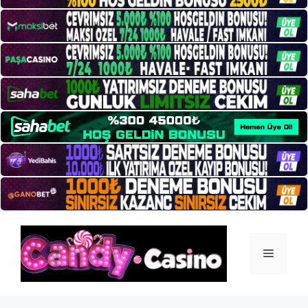
İçeriğe
atla
Menü