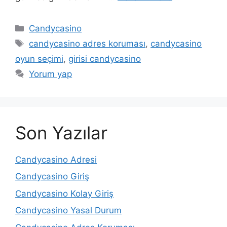
Kategoriler
Candycasino
Etiketler
candycasino adres koruması
,
candycasino
oyun seçimi
,
girisi candycasino
Yorum yap
Son Yazılar
Candycasino Adresi
Candycasino Giriş
Candycasino Kolay Giriş
Candycasino Yasal Durum