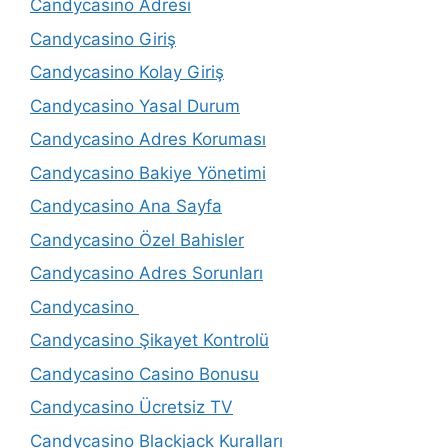
Candycasino Adresi
Candycasino Giriş
Candycasino Kolay Giriş
Candycasino Yasal Durum
Candycasino Adres Koruması
Candycasino Bakiye Yönetimi
Candycasino Ana Sayfa
Candycasino Özel Bahisler
Candycasino Adres Sorunları
Candycasino
Candycasino Şikayet Kontrolü
Candycasino Casino Bonusu
Candycasino Ücretsiz TV
Candycasino Blackjack Kuralları