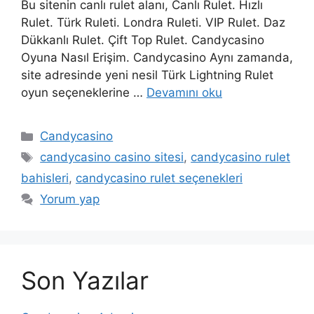
Bu sitenin canlı rulet alanı, Canlı Rulet. Hızlı
Rulet. Türk Ruleti. Londra Ruleti. VIP Rulet. Daz
Dükkanlı Rulet. Çift Top Rulet. Candycasino
Oyuna Nasıl Erişim. Candycasino Aynı zamanda,
site adresinde yeni nesil Türk Lightning Rulet
oyun seçeneklerine …
Devamını oku
Kategoriler
Candycasino
Etiketler
candycasino casino sitesi
,
candycasino rulet
bahisleri
,
candycasino rulet seçenekleri
Yorum yap
Son Yazılar