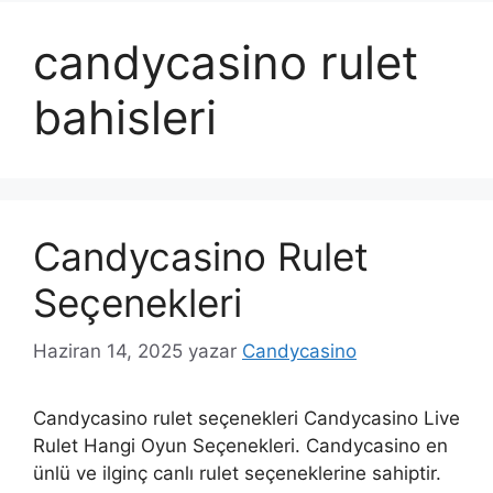
candycasino rulet
bahisleri
Candycasino Rulet
Seçenekleri
Haziran 14, 2025
yazar
Candycasino
Candycasino rulet seçenekleri Candycasino Live
Rulet Hangi Oyun Seçenekleri. Candycasino en
ünlü ve ilginç canlı rulet seçeneklerine sahiptir.