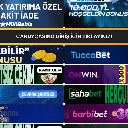
CANDYCASINO GİRİŞ İÇİN TIKLAYINIZ!