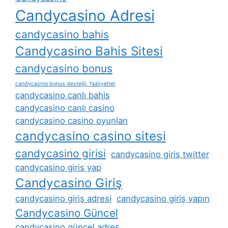
Candycasino Adresi
candycasino bahis
Candycasino Bahis Sitesi
candycasino bonus
candycasino bonus desteği faaliyetler
candycasino canlı bahis
candycasino canlı casino
candycasino casino oyunları
candycasino casino sitesi
candycasino girisi
candycasino giris twitter
candycasino giris yap
Candycasino Giriş
candycasino giriş adresi
candycasino giriş yapın
Candycasino Güncel
candycasino güncel adres