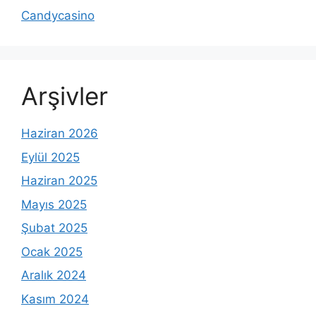
Candycasino
Arşivler
Haziran 2026
Eylül 2025
Haziran 2025
Mayıs 2025
Şubat 2025
Ocak 2025
Aralık 2024
Kasım 2024