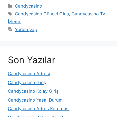
Kategoriler
Candycasino
Etiketler
Candycasino Güncel Giriş
,
Candycasino Tv
İzleme
Yorum yap
Son Yazılar
Candycasino Adresi
Candycasino Giriş
Candycasino Kolay Giriş
Candycasino Yasal Durum
Candycasino Adres Koruması