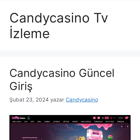
Candycasino Tv
İzleme
Candycasino Güncel
Giriş
Şubat 23, 2024
yazar
Candycasino