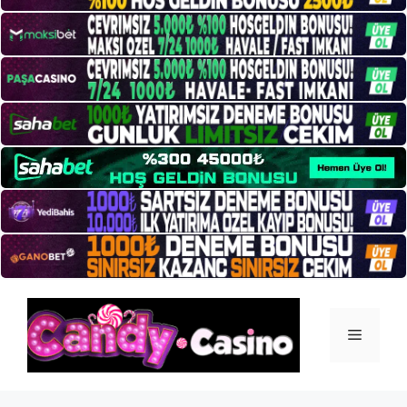
İçeriğe
atla
Menü