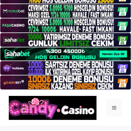
İçeriğe
atla
Menü