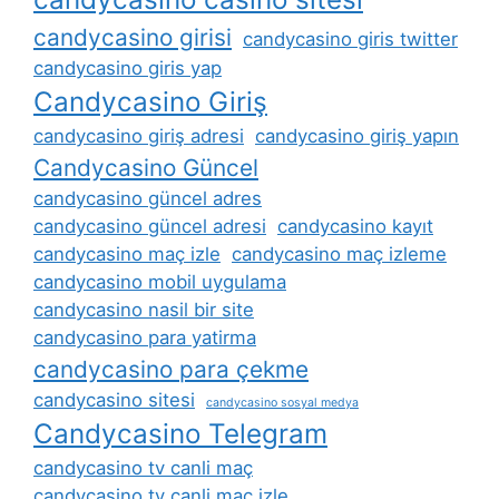
candycasino girisi
candycasino giris twitter
candycasino giris yap
Candycasino Giriş
candycasino giriş adresi
candycasino giriş yapın
Candycasino Güncel
candycasino güncel adres
candycasino güncel adresi
candycasino kayıt
candycasino maç izle
candycasino maç izleme
candycasino mobil uygulama
candycasino nasil bir site
candycasino para yatirma
candycasino para çekme
candycasino sitesi
candycasino sosyal medya
Candycasino Telegram
candycasino tv canli maç
candycasino tv canli maç izle