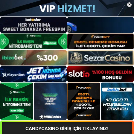
×
CANDYCASINO GİRİŞ İÇİN TIKLAYINIZ!