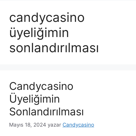
candycasino
üyeliğimin
sonlandırılması
Candycasino
Üyeliğimin
Sonlandırılması
Mayıs 18, 2024
yazar
Candycasino