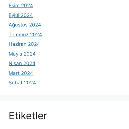
Ekim 2024
Eylül 2024
Ağustos 2024
Temmuz 2024
Haziran 2024
Mayıs 2024
Nisan 2024
Mart 2024
Şubat 2024
Etiketler