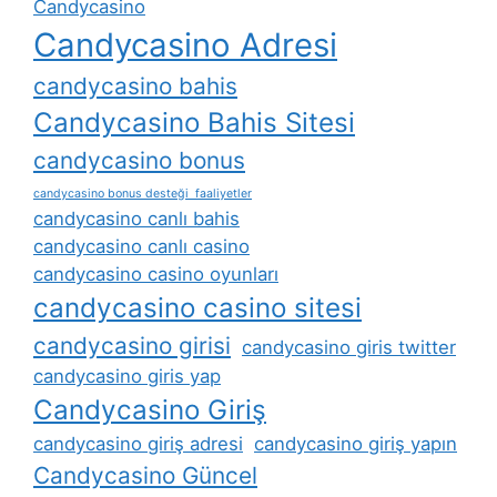
Candycasino
Candycasino Adresi
candycasino bahis
Candycasino Bahis Sitesi
candycasino bonus
candycasino bonus desteği faaliyetler
candycasino canlı bahis
candycasino canlı casino
candycasino casino oyunları
candycasino casino sitesi
candycasino girisi
candycasino giris twitter
candycasino giris yap
Candycasino Giriş
candycasino giriş adresi
candycasino giriş yapın
Candycasino Güncel