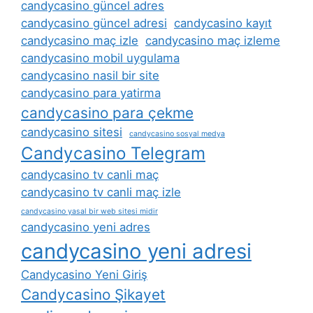
candycasino güncel adres
candycasino güncel adresi
candycasino kayıt
candycasino maç izle
candycasino maç izleme
candycasino mobil uygulama
candycasino nasil bir site
candycasino para yatirma
candycasino para çekme
candycasino sitesi
candycasino sosyal medya
Candycasino Telegram
candycasino tv canli maç
candycasino tv canli maç izle
candycasino yasal bir web sitesi midir
candycasino yeni adres
candycasino yeni adresi
Candycasino Yeni Giriş
Candycasino Şikayet