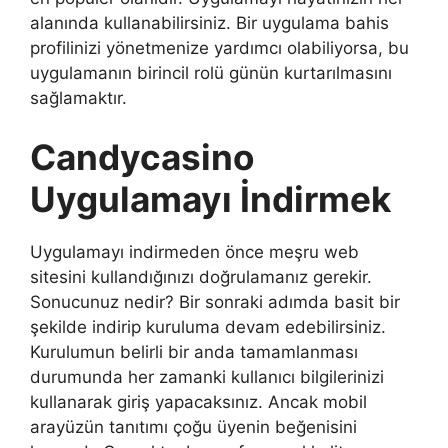
alanında kullanabilirsiniz. Bir uygulama bahis
profilinizi yönetmenize yardımcı olabiliyorsa, bu
uygulamanın birincil rolü günün kurtarılmasını
sağlamaktır.
Candycasino
Uygulamayı İndirmek
Uygulamayı indirmeden önce meşru web
sitesini kullandığınızı doğrulamanız gerekir.
Sonucunuz nedir? Bir sonraki adımda basit bir
şekilde indirip kuruluma devam edebilirsiniz.
Kurulumun belirli bir anda tamamlanması
durumunda her zamanki kullanıcı bilgilerinizi
kullanarak giriş yapacaksınız. Ancak mobil
arayüzün tanıtımı çoğu üyenin beğenisini