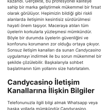
kazandı. Gerçekte, bu profesyonel kaliteye
sahip bir marka geliştirmek mükemmel bir fırsat
olarak görülüyor. Hepimizin bildiği gibi riskli
alanlarda iletişimin kesintisiz sürdürülmesi
hayati önem taşıyor. Maceraya atılan tüm
üyelerin korkularla yüzleşmesi mümkündür.
Böyle bir durumda üyelerin güvenliğini ve
konforunu korumanın zor olduğu ortaya çıkıyor.
Sonsuz iletişim kanalları da sunan
Candycasino
uygulamayı i̇ndirmek
ile bu sorun mükemmel bir
şekilde çözülebilir. Başkalarıyla sohbet
başlatmanın tüm yollarını size hatırlatalım.
Candycasino İletişim
Kanallarına İlişkin Bilgiler
Telefonunuzla ilgili bilgi almak Whatsapp veya
başka yollarla mümkündür.Candycasino,