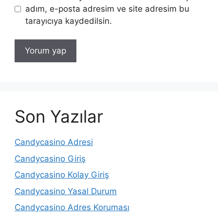
adım, e-posta adresim ve site adresim bu
tarayıcıya kaydedilsin.
Son Yazılar
Candycasino Adresi
Candycasino Giriş
Candycasino Kolay Giriş
Candycasino Yasal Durum
Candycasino Adres Koruması