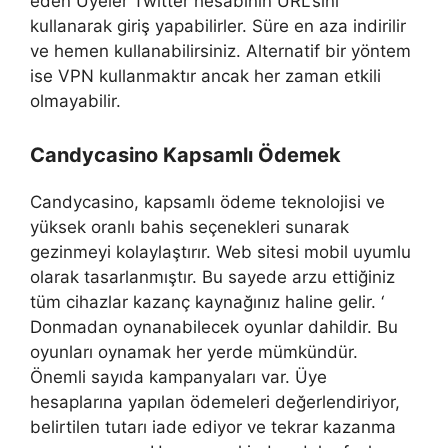
eden Üyeler Twitter hesabının URL’sini
kullanarak giriş yapabilirler. Süre en aza indirilir
ve hemen kullanabilirsiniz. Alternatif bir yöntem
ise VPN kullanmaktır ancak her zaman etkili
olmayabilir.
Candycasino Kapsamlı Ödemek
Candycasino, kapsamlı ödeme teknolojisi ve
yüksek oranlı bahis seçenekleri sunarak
gezinmeyi kolaylaştırır. Web sitesi mobil uyumlu
olarak tasarlanmıştır. Bu sayede arzu ettiğiniz
tüm cihazlar kazanç kaynağınız haline gelir. ‘
Donmadan oynanabilecek oyunlar dahildir. Bu
oyunları oynamak her yerde mümkündür.
Önemli sayıda kampanyaları var. Üye
hesaplarına yapılan ödemeleri değerlendiriyor,
belirtilen tutarı iade ediyor ve tekrar kazanma