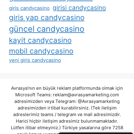
girisi candycasino
giris candycasino
giris yap candycasino
güncel candycasino
kayit candycasino
mobil candycasino
yeni giris candycasino
Avrasya'nın en büyük reklam platformunda olmak için
Microsoft Teams:
reklam@avrasyamarketing.com
adresimizden veya Telegram: @Avrasyamarketing
adresimizden irtibat kurabilirsiniz. (Tek iletişim
adreslerimiz teams / telegram ve mail adresimizdir.
Harici hiçbir iletişim adresimiz bulunmamaktadır.
Lütfen itibar etmeyiniz.) Türkiye yasalarına göre 7258