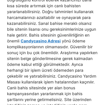
doğruluğunu kontrol ederek kazancınızı daha
kısa sürede artırmak için canlı bahisten
yararlanabilirsiniz. Doğru tahminleri kullanarak
harcamalarınızı azaltabilir ve oynayarak para
kazanabilirsiniz. Sanal bahise meraklı olsanız
bile sitenin lisansı onu gereksinimlerinize uygun
hale getirir. Bahis sitesinin güvenilirliğinin en
önemli
Candycasino Adresi
yönü ödeme
komplikasyonlarının olmamasıdır. Güvenilir bir
sonuç için bu çok önemlidir. Araştırma yapılırken
sitenin belge gönderilmesine gerek kalmadan
ödeme kabul ettiği görülmektedir. Ayrıca
herhangi bir işlem ücreti ödemeden para
çekebilir ve yatırabilirsiniz. Candycasino Yardım
Masası kullanılarak işlem hatalarından kaçınılır.
Canlı bahis sitesinde yer alan bonus
kampanyasından yararlanmak için bahis
şartlarını yerine getirmelisiniz. Site üzerinden