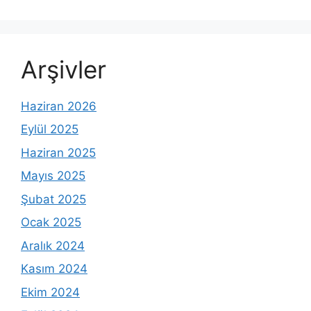
Arşivler
Haziran 2026
Eylül 2025
Haziran 2025
Mayıs 2025
Şubat 2025
Ocak 2025
Aralık 2024
Kasım 2024
Ekim 2024