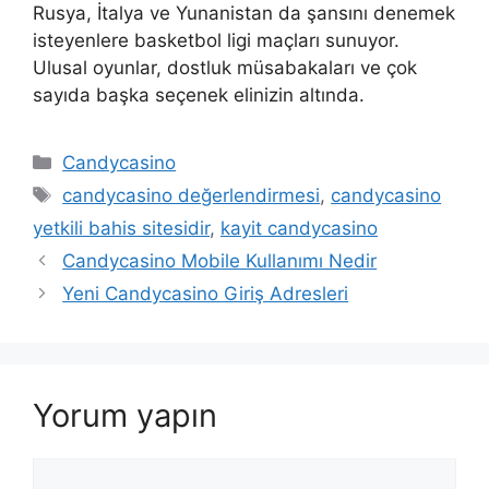
Rusya, İtalya ve Yunanistan da şansını denemek
isteyenlere basketbol ligi maçları sunuyor.
Ulusal oyunlar, dostluk müsabakaları ve çok
sayıda başka seçenek elinizin altında.
Kategoriler
Candycasino
Etiketler
candycasino değerlendirmesi
,
candycasino
yetkili bahis sitesidir
,
kayit candycasino
Candycasino Mobile Kullanımı Nedir
Yeni Candycasino Giriş Adresleri
Yorum yapın
Yorum