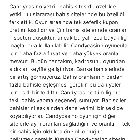
Candycasino yetkili bahis sitesidir özellikle
yetkili uluslararası bahis sitelerinde bu özelliği
fark ettik. Oyun sırasında tek seferlik kupon
üretimi kısıtlıdır ve Çin bahis sitelerinde oranlar
nispeten düşüktür, ancak bu yalnızca büyük lig
maçlarında kullanılabilir. Candycasino oyuncuları
için daha fazla fırsat ve daha yüksek oranlar
mevcut. Bugün her takım, kadrosunu oyundan
aldıkları keyifle geliştiriyor. Banka bahislerinde
bir artış görmüyoruz. Bahis oranlarının birden
fazla bahisle eşleşmesi gerekir, bu da üyeler
için riskli bir tekliftir. Candycasino tüm liglere
tekli bahis yapma seçeneği sunuyor. Bahisçiler
bahislerini eskisinden daha verimli bir şekilde
koyabiliyorlar. Candycasino oyun için diğer
sitelerle aynı oranları sağladığını ve oranların tek
bir bahis için oldukça önemli olduğunu
belirtmek gerekir. Kurulan Candycasino sitesini