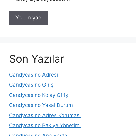
Son Yazılar
Candycasino Adresi
Candycasino Giriş
Candycasino Kolay Giriş
Candycasino Yasal Durum
Candycasino Adres Koruması
Candycasino Bakiye Yönetimi
Candycasino Ana Sayfa