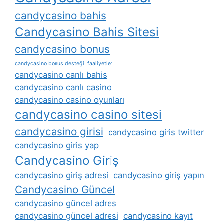
candycasino bahis
Candycasino Bahis Sitesi
candycasino bonus
candycasino bonus desteği faaliyetler
candycasino canlı bahis
candycasino canlı casino
candycasino casino oyunları
candycasino casino sitesi
candycasino girisi
candycasino giris twitter
candycasino giris yap
Candycasino Giriş
candycasino giriş adresi
candycasino giriş yapın
Candycasino Güncel
candycasino güncel adres
candycasino güncel adresi
candycasino kayıt