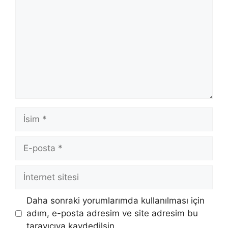
İsim
E-
posta
İnternet
sitesi
Daha sonraki yorumlarımda kullanılması için
adım, e-posta adresim ve site adresim bu
tarayıcıya kaydedilsin.