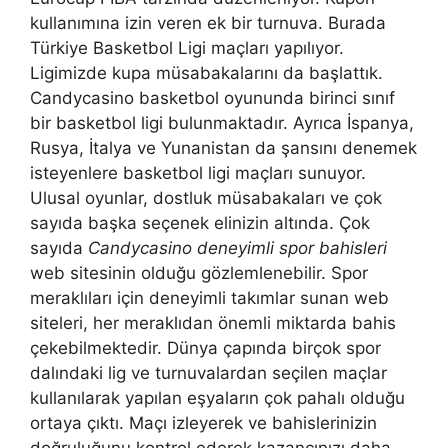
kullanımına izin veren ek bir turnuva. Burada
Türkiye Basketbol Ligi maçları yapılıyor.
Ligimizde kupa müsabakalarını da başlattık.
Candycasino basketbol oyununda birinci sınıf
bir basketbol ligi bulunmaktadır. Ayrıca İspanya,
Rusya, İtalya ve Yunanistan da şansını denemek
isteyenlere basketbol ligi maçları sunuyor.
Ulusal oyunlar, dostluk müsabakaları ve çok
sayıda başka seçenek elinizin altında. Çok
sayıda
Candycasino deneyimli spor bahisleri
web sitesinin olduğu gözlemlenebilir. Spor
meraklıları için deneyimli takımlar sunan web
siteleri, her meraklıdan önemli miktarda bahis
çekebilmektedir. Dünya çapında birçok spor
dalındaki lig ve turnuvalardan seçilen maçlar
kullanılarak yapılan eşyaların çok pahalı olduğu
ortaya çıktı. Maçı izleyerek ve bahislerinizin