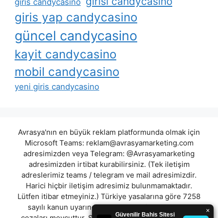
girisi candycasino
giris candycasino
giris yap candycasino
güncel candycasino
kayit candycasino
mobil candycasino
yeni giris candycasino
Avrasya'nın en büyük reklam platformunda olmak için
Microsoft Teams:
reklam@avrasyamarketing.com
adresimizden veya Telegram: @Avrasyamarketing
adresimizden irtibat kurabilirsiniz. (Tek iletişim
adreslerimiz teams / telegram ve mail adresimizdir.
Harici hiçbir iletişim adresimiz bulunmamaktadır.
Lütfen itibar etmeyiniz.) Türkiye yasalarına göre 7258
sayılı kanun uyarınca yasa dışı bahis oynamanın
cezaları mevcuttur. Şu an bulunduğunuz site hiç bir