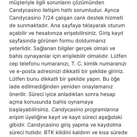
müşteriyle ilgili sorunların çözümünden
Candycasino iletişim hattı sorumludur. Ayrıca
Candycasino 7/24 çalışan canlı destek hizmeti
de sunmaktadır. Ana sayfaya tıklayarak oturum
açabilir ve hesabınıza erişebilirsiniz. Giriş kayıt
sayfasında görünen formu doldurmanız
yeterlidir. Sağlanan bilgiler gerçek olmalı ve
bahis oynayanlar için erişilebilir olmalıdır. Lütfen
cep telefonu numaranızı, T. C. kimlik numaranızı
ve e-posta adresinizi dikkatli bir şekilde giriniz.
Lütfen bunu dikkatli bir şekilde yapın. Bu öğe
iade edilmediğinden yeniden onaylamanız
önerilir. Süreci iyice anladıktan sonra hesap
açma konusunda bahis oynamaya
başlayabilirsiniz.
Candycasino programlarına
erişim
üyeliğine kayıt ve kayıt süreci aşağıdaki
gibidir. Candycasino giriş yapma ve kaydolma
süreci hızlıdır. BTK kilidini kaldırın ve kısa sürede