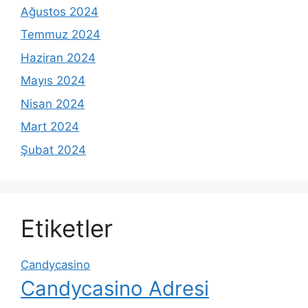
Ağustos 2024
Temmuz 2024
Haziran 2024
Mayıs 2024
Nisan 2024
Mart 2024
Şubat 2024
Etiketler
Candycasino
Candycasino Adresi