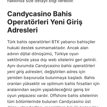
hakkında size detaylı bilgi verebilir.
Candycasino Bahis
Operatörleri Yeni Giriş
Adresleri
Türk bahis operatörleri BTK yabancı bahisçiler
hukuki destek sunmamaktadır. Ancak alan
adının dijital dönüşümü, Türkiye oyun
sektöründe yasa dışı web sitelerini geri getirdi.
Aynı durumda
Candycasino bahis operatörleri
yeni giriş adresleri
, değiştirilen adres için
yeniden başvuruda bulunmaya başladı. Bahis
oranları yüksektir ve optimum bahis fırsatları için
aralarından seçim yapabileceğiniz geniş bir
oyun yelpazesi vardır. Offshore bahis sitelerinin
tüm bölümlerinde bulunan Candycasino üst