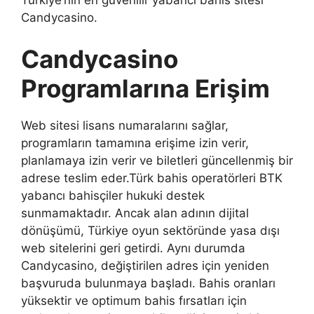
Candycasino.
Candycasino
Programlarına Erişim
Web sitesi lisans numaralarını sağlar,
programların tamamına erişime izin verir,
planlamaya izin verir ve biletleri güncellenmiş bir
adrese teslim eder.Türk bahis operatörleri BTK
yabancı bahisçiler hukuki destek
sunmamaktadır. Ancak alan adının dijital
dönüşümü, Türkiye oyun sektöründe yasa dışı
web sitelerini geri getirdi. Aynı durumda
Candycasino, değiştirilen adres için yeniden
başvuruda bulunmaya başladı. Bahis oranları
yüksektir ve optimum bahis fırsatları için