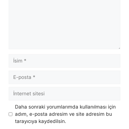
İsim
E-
posta
İnternet
sitesi
Daha sonraki yorumlarımda kullanılması için
adım, e-posta adresim ve site adresim bu
tarayıcıya kaydedilsin.