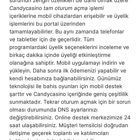
sürümün zengin özellikleri de dahil olmak üzere
Candycasino tam oturum açma i̇şlemi
içeriklerine mobil cihazlardan erişebilir ve üyelik
işlemlerini bu portal üzerinden
tamamlayabilirler. Bu aynı zamanda telefonlar
ve tabletler için de geçerlidir. Tüm
programlardaki üyelik seçeneklerini inceleme ve
birkaç dakika içinde üyeliği etkinleştirme
olanağına sahiptir. Mobil uygulamayı indirin ve
yükleyin. Daha sonra ilk ödemenizi yapabilir ve
kendi hesabınıza bağlanabilirsiniz. Günümüz
teknolojisi ile bahis oyunları için mobil destek
şarttır ve Candycasino içeriğinde geniş çeşitlilik
sunmaktadır. Tekrar oturum açmak için bir sorun
olması durumunda DNS ayarlarınızı
değiştirebilirsiniz. Online destek merkezimize 24
saat ulaşabilirsiniz. Müşteri temsilcisi doğrudan
iletişime geçerek toplantı ve katılımcıları