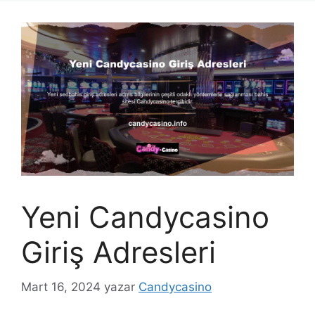
Yeni Candycasino
Giriş Adresleri
Mart 16, 2024
yazar
Candycasino