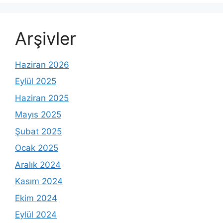
Arşivler
Haziran 2026
Eylül 2025
Haziran 2025
Mayıs 2025
Şubat 2025
Ocak 2025
Aralık 2024
Kasım 2024
Ekim 2024
Eylül 2024