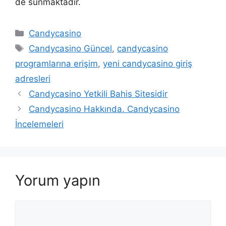
de sunmaktadır.
Kategoriler
Candycasino
Etiketler
Candycasino Güncel
,
candycasino
programlarına erişim
,
yeni candycasino giriş
adresleri
Candycasino Yetkili Bahis Sitesidir
Candycasino Hakkında. Candycasino
İncelemeleri
Yorum yapın
Yorum