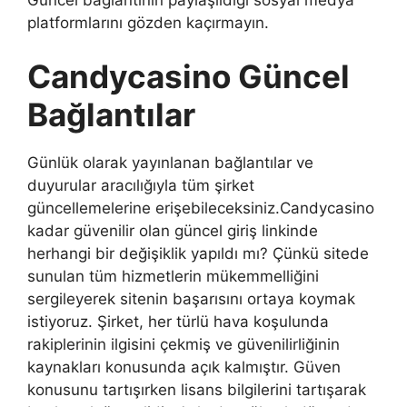
platformlarını gözden kaçırmayın.
Candycasino Güncel
Bağlantılar
Günlük olarak yayınlanan bağlantılar ve
duyurular aracılığıyla tüm şirket
güncellemelerine erişebileceksiniz.Candycasino
kadar güvenilir olan güncel giriş linkinde
herhangi bir değişiklik yapıldı mı? Çünkü sitede
sunulan tüm hizmetlerin mükemmelliğini
sergileyerek sitenin başarısını ortaya koymak
istiyoruz. Şirket, her türlü hava koşulunda
rakiplerinin ilgisini çekmiş ve güvenilirliğinin
kaynakları konusunda açık kalmıştır. Güven
konusunu tartışırken lisans bilgilerini tartışarak