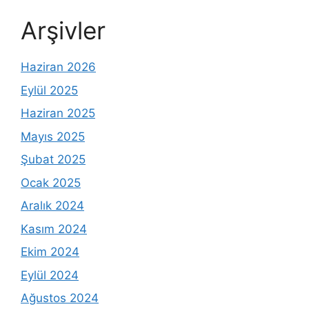
Arşivler
Haziran 2026
Eylül 2025
Haziran 2025
Mayıs 2025
Şubat 2025
Ocak 2025
Aralık 2024
Kasım 2024
Ekim 2024
Eylül 2024
Ağustos 2024