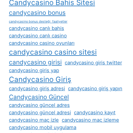
Candycasino Bahis Sitesi
candycasino bonus
candycasino bonus desteği faaliyetler
candycasino canlı bahis
candycasino canlı casino
candycasino casino oyunları
candycasino casino sitesi
candycasino girisi
candycasino giris twitter
candycasino giris yap
Candycasino Giriş
candycasino giriş adresi
candycasino giriş yapın
Candycasino Güncel
candycasino güncel adres
candycasino güncel adresi
candycasino kayıt
candycasino maç izle
candycasino maç izleme
candycasino mobil uygulama