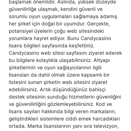
başlamak önemlidir. Aslında, yüksek düzeyde
güvenilirliğe ulaşmak, kendini güvenli ve
sorumlu oyun uygulamaları sağlamaya adamış
her şirket için doğal bir uyumdur. Gerçekte,
potansiyel üyelerin çoğu web sitesindeki
yorumlara hayret ediyor. Bunu Candycasino
lisans bilgileri sayfasında keşfettiniz.
Candycasino web sitesi sayfasını ziyaret ederek
bu bilgilere kolaylıkla ulaşabilirsiniz. Altyapı
şirketlerinin ve oyun sağlayıcılarının ilgili
lisansları da dahil olmak üzere kapsamlı bir
listesini sunan şirketin web sitesini ziyaret
edebilirsiniz. Artık düşündüğünüz bahisçi
destek sitesinin sunduğu hizmetlerin güvenliğini
ve güvenilirliğini gözlemleyebilirsiniz. Kod ve
lisans sayıları hakkında bilgi veren markaların,
geliştirdikleri sistemlere ciddi emek harcadıkları
ortada. Marka lisanslarının yanı sıra televizyon,