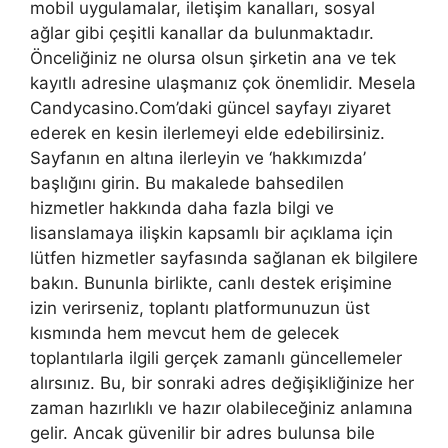
mobil uygulamalar, iletişim kanalları, sosyal
ağlar gibi çeşitli kanallar da bulunmaktadır.
Önceliğiniz ne olursa olsun şirketin ana ve tek
kayıtlı adresine ulaşmanız çok önemlidir. Mesela
Candycasino.Com’daki güncel sayfayı ziyaret
ederek en kesin ilerlemeyi elde edebilirsiniz.
Sayfanın en altına ilerleyin ve ‘hakkımızda’
başlığını girin. Bu makalede bahsedilen
hizmetler hakkında daha fazla bilgi ve
lisanslamaya ilişkin kapsamlı bir açıklama için
lütfen hizmetler sayfasında sağlanan ek bilgilere
bakın. Bununla birlikte, canlı destek erişimine
izin verirseniz, toplantı platformunuzun üst
kısmında hem mevcut hem de gelecek
toplantılarla ilgili gerçek zamanlı güncellemeler
alırsınız. Bu, bir sonraki adres değişikliğinize her
zaman hazırlıklı ve hazır olabileceğiniz anlamına
gelir. Ancak güvenilir bir adres bulunsa bile