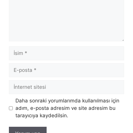
İsim
E-
posta
İnternet
sitesi
Daha sonraki yorumlarımda kullanılması için
adım, e-posta adresim ve site adresim bu
tarayıcıya kaydedilsin.