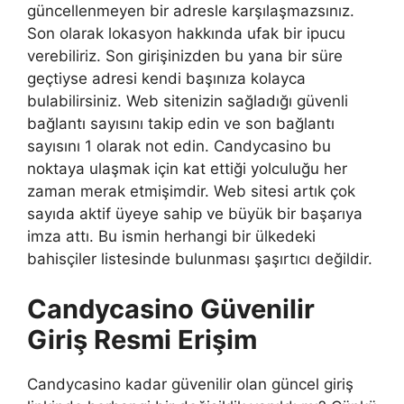
güncellenmeyen bir adresle karşılaşmazsınız.
Son olarak lokasyon hakkında ufak bir ipucu
verebiliriz. Son girişinizden bu yana bir süre
geçtiyse adresi kendi başınıza kolayca
bulabilirsiniz. Web sitenizin sağladığı güvenli
bağlantı sayısını takip edin ve son bağlantı
sayısını 1 olarak not edin. Candycasino bu
noktaya ulaşmak için kat ettiği yolculuğu her
zaman merak etmişimdir. Web sitesi artık çok
sayıda aktif üyeye sahip ve büyük bir başarıya
imza attı. Bu ismin herhangi bir ülkedeki
bahisçiler listesinde bulunması şaşırtıcı değildir.
Candycasino Güvenilir
Giriş Resmi Erişim
Candycasino kadar güvenilir olan güncel giriş